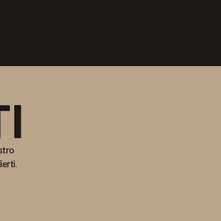
I
stro
erti.