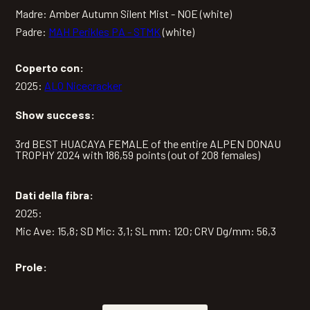
Madre: Amber Autumn Silent Mist - NOE (white)
Padre:
MAH Perikles PA - STMK
(white)
Coperto con:
2025:
ALO Nicecracker
Show success:
3rd BEST HUACAYA FEMALE of the entire ALPEN DONAU
TROPHY 2024 with 186,59 points (out of 208 females)
Dati della fibra:
2025:
Mic Ave: 15,8; SD Mic: 3,1; SL mm: 120; CRV Dg/mm: 56,3
Prole: